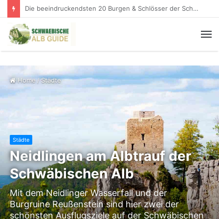
Knopfmacherfelsen: Der schönste Donaublick der Schwäbischen Alb
Home
/
Städte
Städte
Neidlingen am Albtrauf der
Schwäbischen Alb
Mit dem Neidlinger Wasserfall und der
Burgruine Reußenstein sind hier zwei der
schönsten Ausflugsziele auf der Schwäbischen