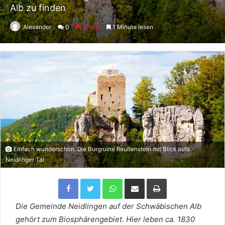
Alb zu finden
Alexander
0
2.945
1 Minute lesen
Einfach wunderschön. Die Burgruine Reußenstein mit Blick aufs
Neidlinger Tal
Facebook
Twitter
WhatsApp
Per Email teilen
Drucken
Die Gemeinde Neidlingen auf der Schwäbischen Alb
gehört zum Biosphärengebiet. Hier leben ca. 1830