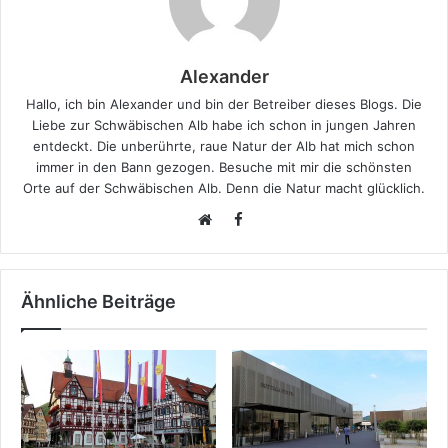
Alexander
Hallo, ich bin Alexander und bin der Betreiber dieses Blogs. Die
Liebe zur Schwäbischen Alb habe ich schon in jungen Jahren
entdeckt. Die unberührte, raue Natur der Alb hat mich schon
immer in den Bann gezogen. Besuche mit mir die schönsten
Orte auf der Schwäbischen Alb. Denn die Natur macht glücklich.
F
W
a
e
c
b
e
Ähnliche Beiträge
s
b
i
o
t
o
e
k