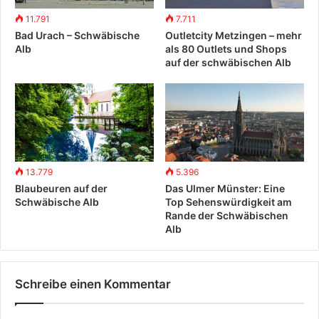
11.791
7.711
Bad Urach – Schwäbische
Outletcity Metzingen – mehr
Alb
als 80 Outlets und Shops
auf der schwäbischen Alb
13.779
5.396
Blaubeuren auf der
Das Ulmer Münster: Eine
Schwäbische Alb
Top Sehenswürdigkeit am
Rande der Schwäbischen
Alb
Schreibe einen Kommentar