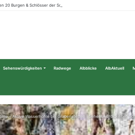
en 20 Burgen & Schlösser der Schwäbischen Alb
Sehenswürdigkeiten
Radwege
Albblicke
AlbAktuell
Höhle – Aktive Wasserhöhle bei Grabenstetten | Sehenswürdigkeiten Sc