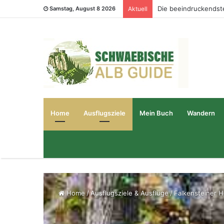
Die beeindruckendst
Samstag, August 8 2026
Aktuell
Home
Ausflugsziele
Mein Buch
Wandern
Home
/
Ausflugsziele & Ausflüge
/
Falkensteiner 