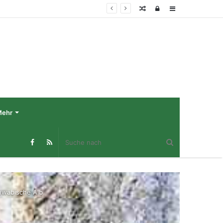
Zufälliger
Log
Sidebar
Beitrag
In
Mehr
hwäbische Alb