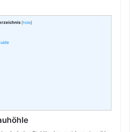
erzeichnis
[
hide
]
Guide
auhöhle