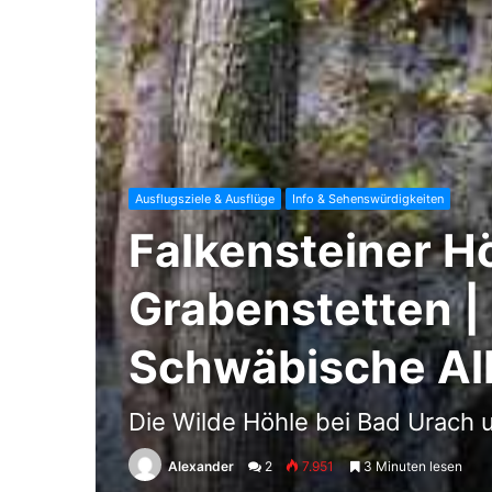
Ausflugsziele & Ausflüge
Info & Sehenswürdigkeiten
Falkensteiner H
Grabenstetten |
Schwäbische Al
Die Wilde Höhle bei Bad Urach u
Alexander
2
7.951
3 Minuten lesen