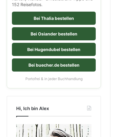
152 Reisefotos.
Bei Thalia bestellen
Bei Osiander bestellen
Bei Hugendubel bestellen
Bei buecher.de bestellen
Portofrei & in jeder Buchhandlung
Hi, Ich bin Alex