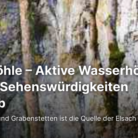
öhle – Aktive Wasserhö
 Sehenswürdigkeiten
b
nd Grabenstetten ist die Quelle der Elsach