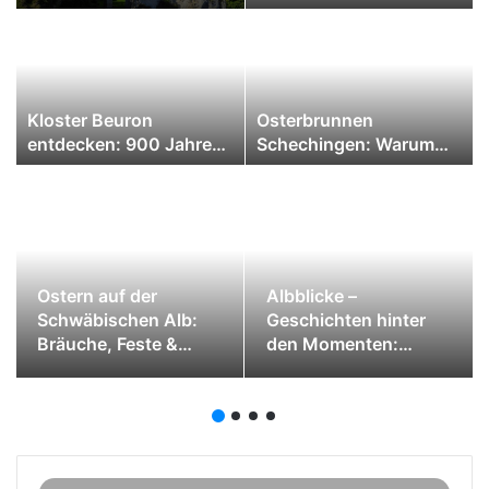
der Schwäbischen Alb
der Schwäbischen Alb
:
Kloster Beuron
Osterbrunnen
entdecken: 900 Jahre
Schechingen: Warum
Geschichte zwischen
dieses 2.400-Seelen-
Donau und Alb-Felsen
Dorf zu Ostern berühmt
wird
Ostern auf der
Albblicke –
Schwäbischen Alb:
Geschichten hinter
Bräuche, Feste &
den Momenten:
Geheimtipps
Autalwasserfälle Bad
Überkingen