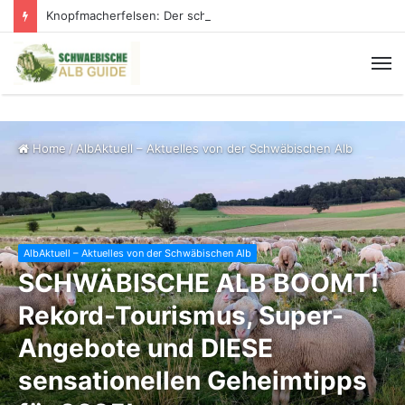
Knopfmacherfelsen: Der schönste Donaublick der Schwäbischen Alb
Home
/
AlbAktuell – Aktuelles von der Schwäbischen Alb
AlbAktuell – Aktuelles von der Schwäbischen Alb
SCHWÄBISCHE ALB BOOMT!
Rekord-Tourismus, Super-
Angebote und DIESE
sensationellen Geheimtipps