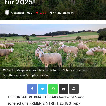
für 2025!
Alexander
0
1.398
7 Minuten lesen
Die Schafe gehören seit Jahrhunderten zur Schwäbischen Alb:
Schafherde beim Schopflocher Moor
Facebook
Twitter
WhatsApp
Per Email teilen
Drucken
+++ URLAUBS-KNALLER: AlbCard wird 5 und
schenkt uns FREIEN EINTRITT zu 180 Top-