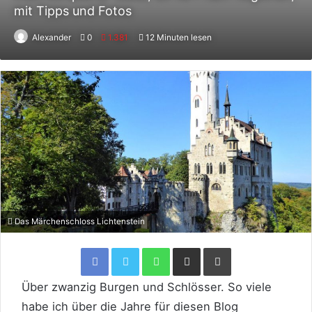
mit Tipps und Fotos
Alexander
0
1.381
12 Minuten lesen
Das Märchenschloss Lichtenstein
Facebook
Twitter
WhatsApp
Per Email teilen
Drucken
Über zwanzig Burgen und Schlösser. So viele
habe ich über die Jahre für diesen Blog