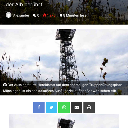
der Alb berührt
Alexander
0
1.276
8 Minuten lesen
Der Aussichtsturm Heroldstatt auf dem ehemaligen Truppenübungsplatz
Münsingen ist ein spektakuläres Ausflugsziel auf der Schwäbischen Alb
Facebook
Twitter
WhatsApp
Per Email teilen
Drucken