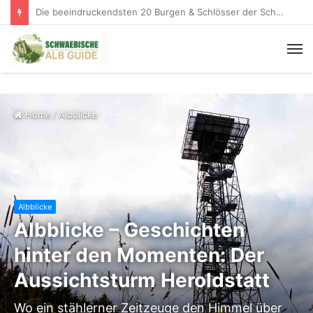
Knopfmacherfelsen: Der schönste Donaublick der Schwäbischen Alb
Home
/
Albblicke
Albblicke
Albblicke – Geschichten
hinter den Momenten: Der
Aussichtsturm Heroldstatt
Wo ein stählerner Zeitzeuge den Himmel über