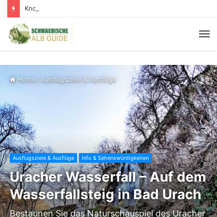
Knopfmacherfelsen: Der schönste Donaublick der Schwäbischen Alb
Home
/
Ausflugsziele & Ausflüge
Ausflugsziele & Ausflüge
Info & Sehenswürdigkeiten
Uracher Wasserfall – Auf dem
Wasserfallsteig in Bad Urach
Bestaunen Sie das Naturschauspiel des Uracher