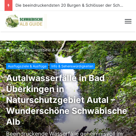
Knopfmacherfelsen: Der schönste Donaublick der Schwäbischen Alb
Home
/
Ausflugsziele & Ausflüge
Ausflugsziele & Ausflüge
Info & Sehenswürdigkeiten
Autalwasserfälle in Bad
Überkingen in
Naturschutzgebiet Autal –
Wunderschöne Schwäbische
Alb
Beeindruckende Wasserfälle geheimnisvoll im