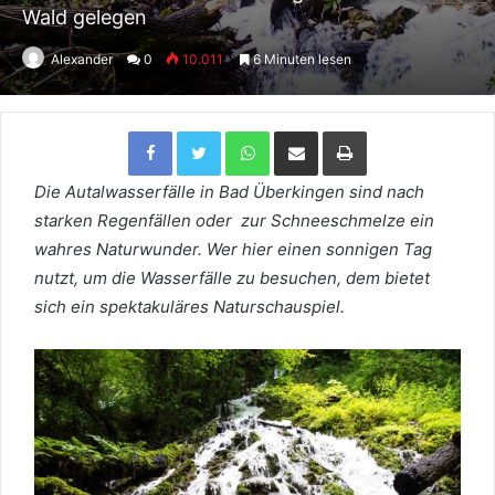
Wald gelegen
Alexander
0
10.011
6 Minuten lesen
Facebook
Twitter
WhatsApp
Per Email teilen
Drucken
Die Autalwasserfälle in Bad Überkingen sind nach
starken Regenfällen oder zur Schneeschmelze ein
wahres Naturwunder. Wer hier einen sonnigen Tag
nutzt, um die Wasserfälle zu besuchen, dem bietet
sich ein spektakuläres Naturschauspiel.