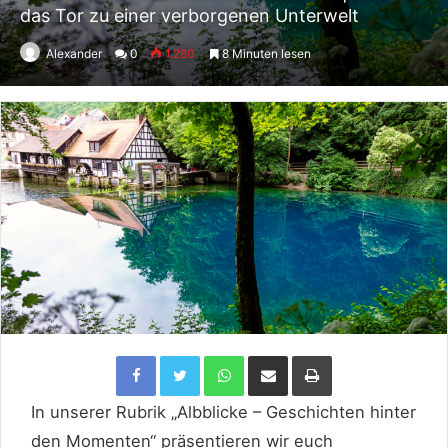
das Tor zu einer verborgenen Unterwelt
Alexander
0
1.280
8 Minuten lesen
Facebook
Twitter
WhatsApp
Per Email teilen
Drucken
In unserer Rubrik „Albblicke – Geschichten hinter
den Momenten“ präsentieren wir euch