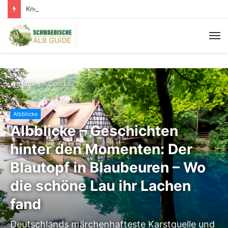
Knopfmacherfelsen: Der schönste Donaublick der Schwäbischen Alb
Home
/
Albblicke
Albblicke
Albblicke – Geschichten
hinter den Momenten: Der
Blautopf in Blaubeuren – Wo
die schöne Lau ihr Lachen
fand
Deutschlands märchenhafteste Karstquelle und