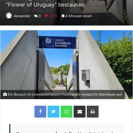
"Flower of Uruguay" bestaunen
Alexander
0
1.915
4 Minuten lesen
Ein Besuch im Urweltsteinbruch Holzmaden verspricht Abenteuer pur
Facebook
Twitter
WhatsApp
Per Email teilen
Drucken