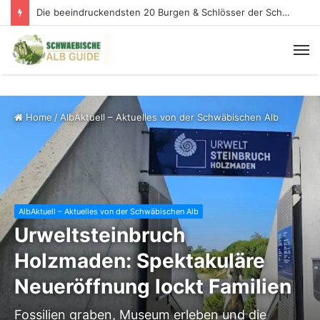
Knopfmacherfelsen: Der schönste Donaublick der Schwäbischen Alb
Home
/
AlbAktuell – Aktuelles von der Schwäbischen Alb
AlbAktuell – Aktuelles von der Schwäbischen Alb
Urweltsteinbruch
Holzmaden: Spektakuläre
Neueröffnung lockt Familien
Fossilien graben, Museum erleben und die